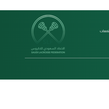
م 2021، ونسعى لإشراك المجتمعات