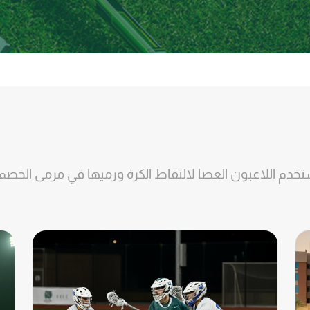
دم اللاعبون العصا لالتقاط الكرة ورميها في مرمى الخصم.